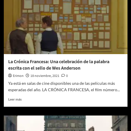
(Reseña)
La Crónica Francesa: Una celebración de la palabra
escrita con el sello de Wes Anderson
Erimon
18 noviembre, 2021
0
Ya está en salas de cine disponibles una de las películas más
esperadas del año. LA CRÓNICA FRANCESA, el film número...
Leer
Leer más
más
sobre
La
Crónica
Francesa: