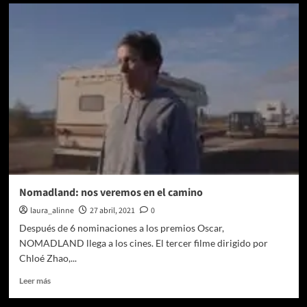
Lanzan
nuevas
imágenes
de
‘La
Crónica
Francesa’
de
Wes
Anderson
Nomadland: nos veremos en el camino
laura_alinne
27 abril, 2021
0
Después de 6 nominaciones a los premios Oscar,
NOMADLAND llega a los cines. El tercer filme dirigido por
Chloé Zhao,...
Leer
Leer más
más
sobre