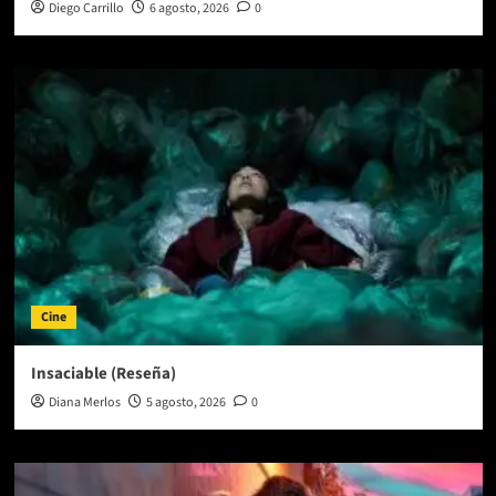
Diego Carrillo
6 agosto, 2026
0
Cine
Insaciable (Reseña)
Diana Merlos
5 agosto, 2026
0