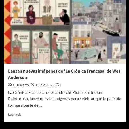
Francesa
de
Wes
Anderson,
una
gran
familia
en
pantuflas
de
felpa
Lanzan nuevas imágenes de ‘La Crónica Francesa’ de Wes
Anderson
AJ Navarro
1 junio, 2021
0
La Crónica Francesa, de Searchlight Pictures e Indian
Paintbrush, lanzó nuevas imágenes para celebrar que la película
formará parte del...
Leer
Leer más
más
sobre