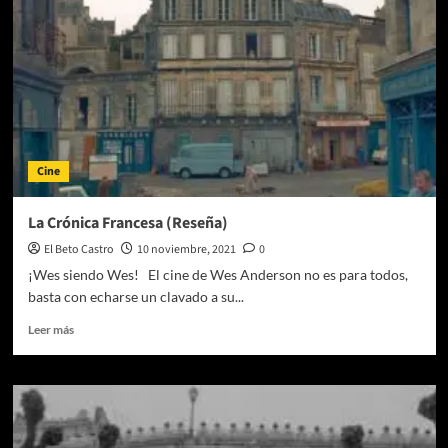
Una
celebración
de
la
palabra
escrita
con
el
sello
Cine
de
Wes
Anderson
La Crónica Francesa (Reseña)
El Beto Castro
10 noviembre, 2021
0
¡Wes siendo Wes! El cine de Wes Anderson no es para todos,
basta con echarse un clavado a su...
Leer
Leer más
más
sobre
La
Crónica
Francesa
(Reseña)