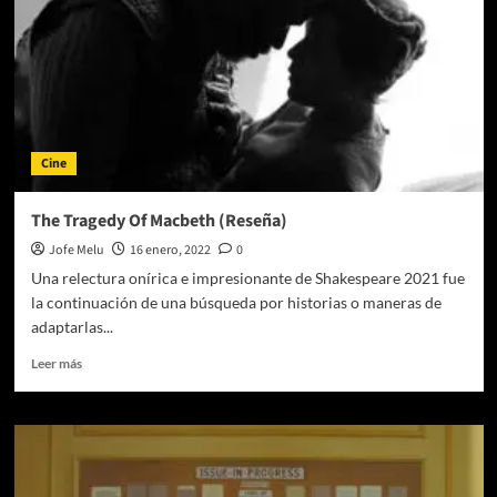
«Ellas
Hablan»
Cine
The Tragedy Of Macbeth (Reseña)
Jofe Melu
16 enero, 2022
0
Una relectura onírica e impresionante de Shakespeare 2021 fue
la continuación de una búsqueda por historias o maneras de
adaptarlas...
Leer
Leer más
más
sobre
The
Tragedy
Of
Macbeth