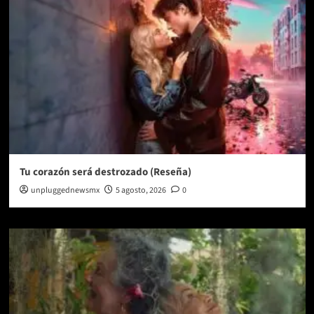
Tu corazón será destrozado (Reseña)
unpluggednewsmx
5 agosto, 2026
0