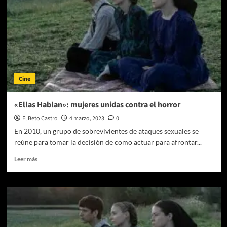
Cine
«Ellas Hablan»: mujeres unidas contra el horror
El Beto Castro
4 marzo, 2023
0
En 2010, un grupo de sobrevivientes de ataques sexuales se
reúne para tomar la decisión de como actuar para afrontar...
Leer
Leer más
más
sobre
«Ellas
Hablan»:
mujeres
unidas
contra