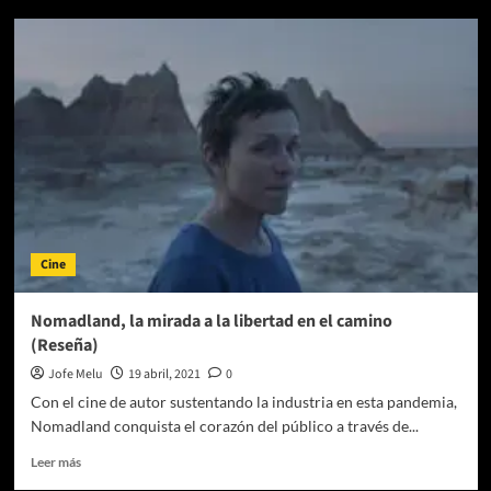
Nomadland:
nos
veremos
en
el
camino
Cine
Nomadland, la mirada a la libertad en el camino
(Reseña)
Jofe Melu
19 abril, 2021
0
Con el cine de autor sustentando la industria en esta pandemia,
Nomadland conquista el corazón del público a través de...
Leer
Leer más
más