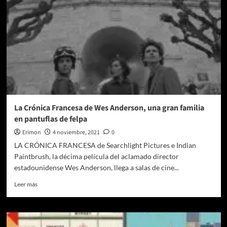
La Crónica Francesa de Wes Anderson, una gran familia
en pantuflas de felpa
Erimon
4 noviembre, 2021
0
LA CRÓNICA FRANCESA de Searchlight Pictures e Indian
Paintbrush, la décima película del aclamado director
estadounidense Wes Anderson, llega a salas de cine...
Leer
Leer más
más
sobre
La
Crónica