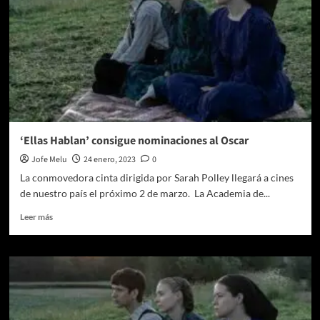
el
horror
‘Ellas Hablan’ consigue nominaciones al Oscar
Jofe Melu
24 enero, 2023
0
La conmovedora cinta dirigida por Sarah Polley llegará a cines
de nuestro país el próximo 2 de marzo. La Academia de...
Leer
Leer más
más
sobre
‘Ellas
Hablan’
consigue
nominaciones
al