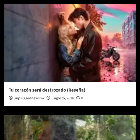
Tu corazón será destrozado (Reseña)
unpluggednewsmx
5 agosto, 2026
0