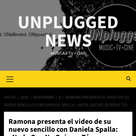
Saltar
al
UNPLUGGED
contenido
NEWS
MUSICA + TV + CINE
Primary
Menu
INICIO
2020
NOVIEMBRE
8
RAMONA PRESENTA EL VIDEO DE SU
NUEVO SENCILLO CON DANIELA SPALLA: «NADA QUE NO QUIERAS TÚ»
Ramona presenta el video de su
nuevo sencillo con Daniela Spalla: