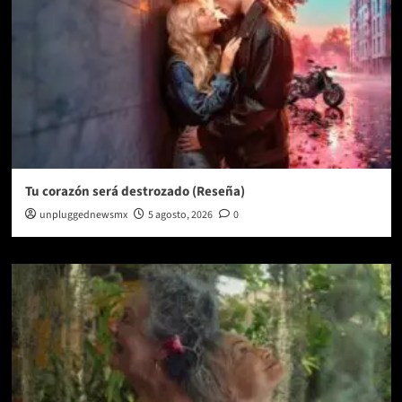
Tu corazón será destrozado (Reseña)
unpluggednewsmx
5 agosto, 2026
0