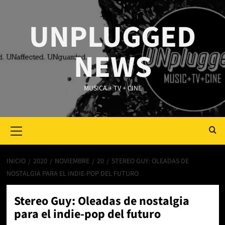
Saltar
al
UNPLUGGED
contenido
NEWS
MUSICA + TV + CINE
Primary
Menu
INICIO
2020
NOVIEMBRE
20
STEREO GUY: OLEADAS DE
NOSTALGIA PARA EL INDIE-POP DEL FUTURO
Stereo Guy: Oleadas de nostalgia
para el indie-pop del futuro