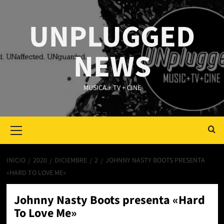
Saltar
al
UNPLUGGED
contenido
NEWS
MUSICA + TV + CINE
Primary
Menu
INICIO
2020
DICIEMBRE
2
JOHNNY NASTY BOOTS PRESENTA
«HARD TO LOVE ME»
Johnny Nasty Boots presenta «Hard
To Love Me»