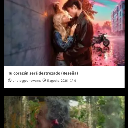
Tu corazón será destrozado (Reseña)
unpluggednewsmx
5 agosto, 2026
0