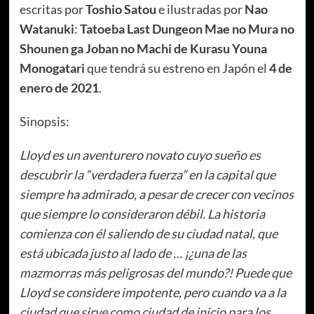
escritas por
Toshio Satou
e ilustradas por
Nao
Watanuki
:
Tatoeba Last Dungeon Mae no Mura no
Shounen ga Joban no Machi de Kurasu Youna
Monogatari
que tendrá su estreno en Japón el
4 de
enero de 2021
.
Sinopsis:
Lloyd es un aventurero novato cuyo sueño es
descubrir la “verdadera fuerza” en la capital que
siempre ha admirado, a pesar de crecer con vecinos
que siempre lo consideraron débil. La historia
comienza con él saliendo de su ciudad natal, que
está ubicada justo al lado de … ¡¿una de las
mazmorras más peligrosas del mundo?! Puede que
Lloyd se considere impotente, pero cuando va a la
ciudad que sirve como ciudad de inicio para los