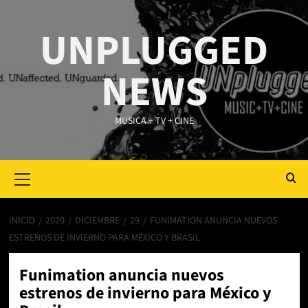
Saltar
al
UNPLUGGED
contenido
NEWS
MUSICA + TV + CINE
Primary
Menu
INICIO
2020
DICIEMBRE
29
FUNIMATION ANUNCIA NUEVOS
ESTRENOS DE INVIERNO PARA MÉXICO Y BRASIL
Funimation anuncia nuevos
estrenos de invierno para México y