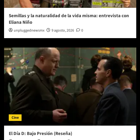
Semillas y la naturalidad de la vida misma: entrevista con
Eliana Niño
unpluggednewsmx
9 agosto, 2026
0
Cine
El Día D: Bajo Presión (Reseña)