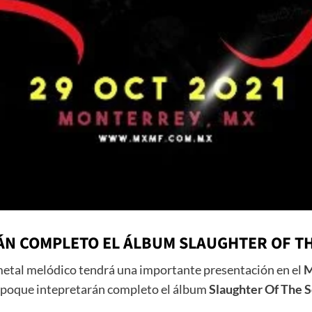
N COMPLETO EL ÁLBUM SLAUGHTER OF T
metal melódico tendrá una importante presentación en el
M
ico poque intepretarán completo el álbum
Slaughter Of The 