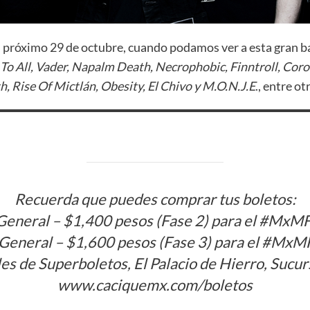
 el próximo 29 de octubre, cuando podamos ver a esta gran b
 To All, Vader, Napalm Death, Necrophobic, Finntroll, Cor
th, Rise Of Mictlán, Obesity, El Chivo y M.O.N.J.E
., entre o
Recuerda que puedes comprar tus boletos:
General – $1,400 pesos (Fase 2) para el #MxM
General – $1,600 pesos (Fase 3) para el #Mx
les de Superboletos, El Palacio de Hierro, Sucur
www.caciquemx.com/boletos