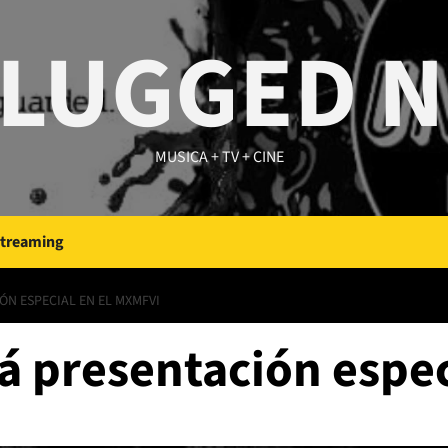
LUGGED 
MUSICA + TV + CINE
Streaming
ÓN ESPECIAL EN EL MXMFVI
á presentación espe