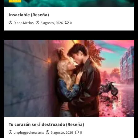
Insaciable (Reseña)
Diana Merlos
5 agosto, 2026
0
Tu corazón será destrozado (Reseña)
unpluggednewsmx
5 agosto, 2026
0