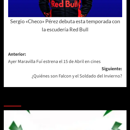
Sergio «Checo» Pérez debuta esta temporada con
la escudería Red Bull
Navegación
Anterior:
Ayer Maravilla Fuí estrena el 15 de Abril en cines
de
Siguiente:
entradas
¿Quiénes son Falcon y el Soldado del Invierno?
Más historias