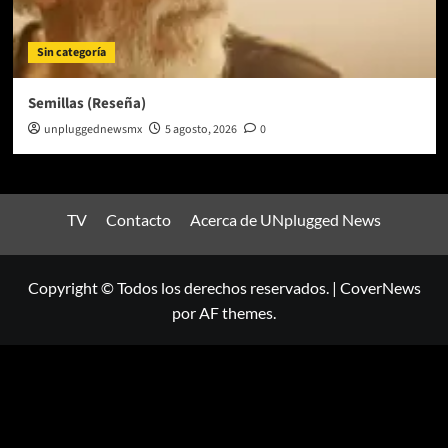
Sin categoría
Semillas (Reseña)
unpluggednewsmx
5 agosto, 2026
0
TV
Contacto
Acerca de UNplugged News
Copyright © Todos los derechos reservados.
|
CoverNews
por AF themes.