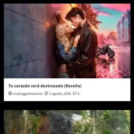
Tu corazón será destrozado (Reseña)
unpluggednewsmx
5 agosto, 2026
0