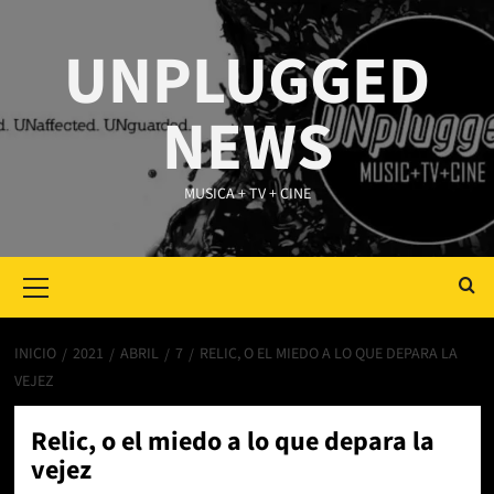
Saltar
al
UNPLUGGED
contenido
NEWS
MUSICA + TV + CINE
Primary
Menu
INICIO
2021
ABRIL
7
RELIC, O EL MIEDO A LO QUE DEPARA LA
VEJEZ
Relic, o el miedo a lo que depara la
vejez