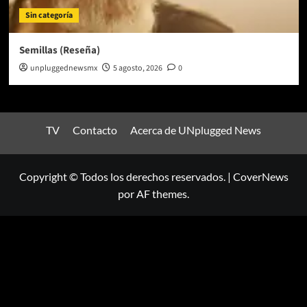
Sin categoría
Semillas (Reseña)
unpluggednewsmx
5 agosto, 2026
0
TV
Contacto
Acerca de UNplugged News
Copyright © Todos los derechos reservados.
|
CoverNews
por AF themes.