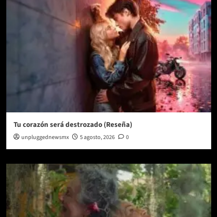
Tu corazón será destrozado (Reseña)
unpluggednewsmx
5 agosto, 2026
0