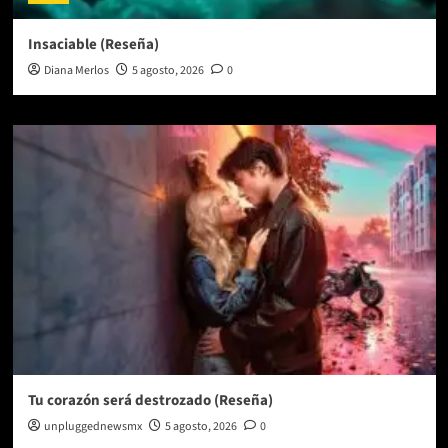
Insaciable (Reseña)
Diana Merlos
5 agosto, 2026
0
Tu corazón será destrozado (Reseña)
unpluggednewsmx
5 agosto, 2026
0