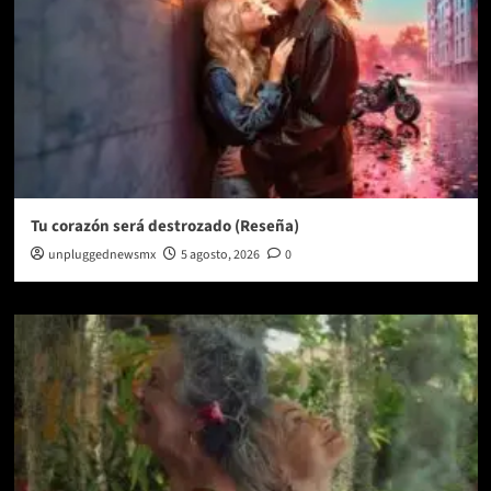
Tu corazón será destrozado (Reseña)
unpluggednewsmx
5 agosto, 2026
0