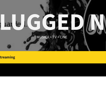
LUGGED 
MUSICA + TV + CINE
Streaming