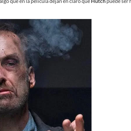
lgo que en la película dejan en claro que
Hutch
puede ser 