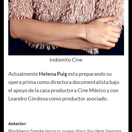
Indómito Cine
Actualmente
Helena Puig
esta preparando su
opera prima como directora documentalista bajo
el apoyo de la casa productora Cine México y con
Leandro Córdova como productor asociado.
Navegación
Anterior:
Blackberry Smoke lanza su nuevo disco You Hear Georgia