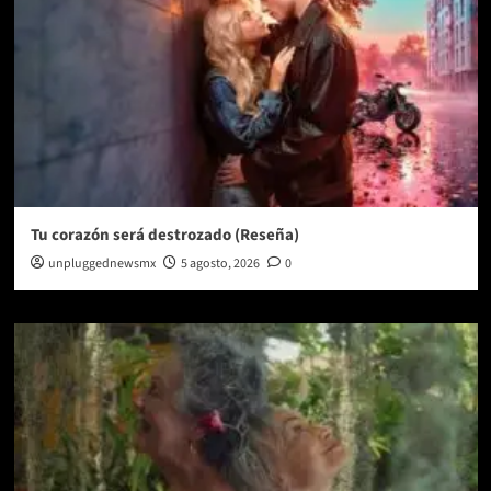
Tu corazón será destrozado (Reseña)
unpluggednewsmx
5 agosto, 2026
0