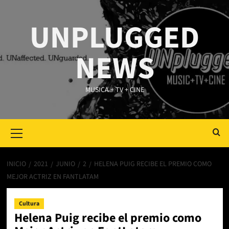
Saltar
al
UNPLUGGED
contenido
NEWS
MUSICA + TV + CINE
Primary
Menu
INICIO
2021
JUNIO
2
HELENA PUIG RECIBE EL PREMIO COMO
MEJOR ACTRIZ EN FANTLATAM
Cultura
Helena Puig recibe el premio como