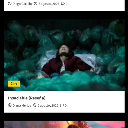
Diego Carrillo
6 agosto, 2026
0
Cine
Insaciable (Reseña)
Diana Merlos
5 agosto, 2026
0