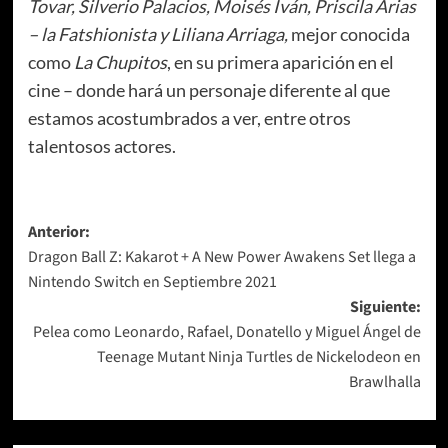
Tovar, Silverio Palacios, Moisés Iván, Priscila Arias
– la Fatshionista y Liliana Arriaga,
mejor conocida
como
La Chupitos
, en su primera aparición en el
cine – donde hará un personaje diferente al que
estamos acostumbrados a ver, entre otros
talentosos actores.
Navegación
Anterior:
Dragon Ball Z: Kakarot + A New Power Awakens Set llega a
de
Nintendo Switch en Septiembre 2021
entradas
Siguiente:
Pelea como Leonardo, Rafael, Donatello y Miguel Ángel de
Teenage Mutant Ninja Turtles de Nickelodeon en
Brawlhalla