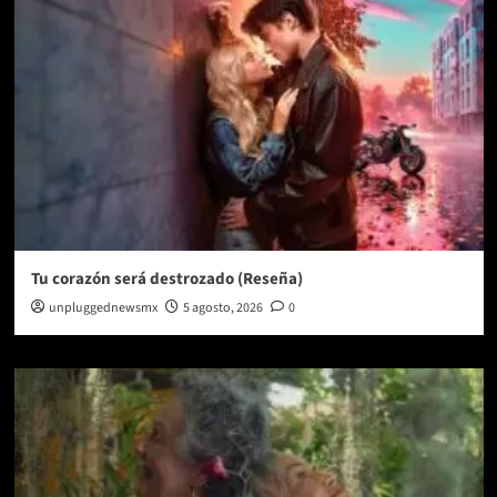
Tu corazón será destrozado (Reseña)
unpluggednewsmx
5 agosto, 2026
0