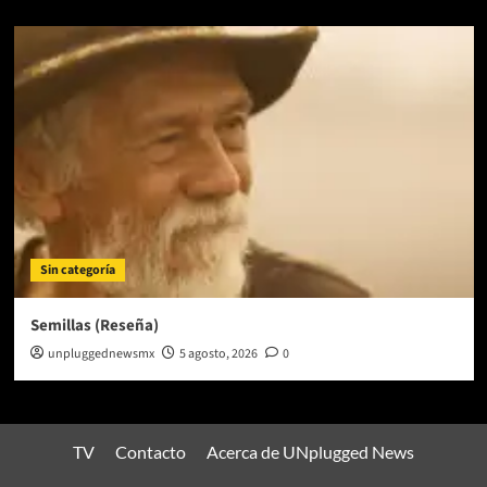
Sin categoría
Semillas (Reseña)
unpluggednewsmx
5 agosto, 2026
0
TV
Contacto
Acerca de UNplugged News