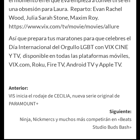
una obsesión para Laura. Reparto: Evan Rachel
Wood, Julia Sarah Stone, Maxim Roy.
https://www.vix.com/tv/movie/movies/allure
Así que prepara tus maratones para que celebres el
Día Internacional del Orgullo LGBT con
VIX CINE
Y TV, disponible en todas las plataformas móviles,
VIX.com, Roku, Fire TV, Android TV y Apple TV.
Navegación
Anterior:
VIS inicia el rodaje de CECILIA, nueva serie original de
de
PARAMOUNT+
entradas
Siguiente:
Ninja, Nickmercs y muchos más competirán en «Beats
Studio Buds Bash»