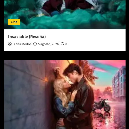
Cine
Insaciable (Reseña)
Diana Merlos
5 agosto, 2026
0