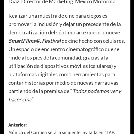
Díaz. Director de Marketing. México Motorola.
Realizar una muestra de cine para ciegos es
promover la inclusión y dejar un precedente de la
democratización del séptimo arte que promueve
SmartFilms®, Festival
de cine hecho con celulares.
Un espacio de encuentro cinematográfico que se
rinde a los pies de la comunidad, gracias a la
utilización de dispositivos móviles (celulares) y
plataformas digitales como herramientas para
contar historias por medio de nuevas narrativas,
partiendo de la premisa de “
Todos podemos ver y
hacer cine
”.
Navegación
Anterior:
Mónica del Carmen será la siguiente invitada en “TAP,