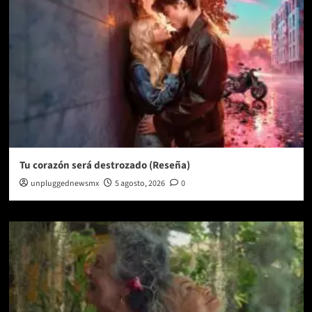
Tu corazón será destrozado (Reseña)
unpluggednewsmx
5 agosto, 2026
0