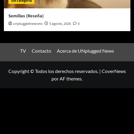
Sin categoría
Semillas (Reseña)
unpluggednewsmx
5 agosto, 2026
0
TV
Contacto
Acerca de UNplugged News
Copyright © Todos los derechos reservados.
|
CoverNews
por AF themes.