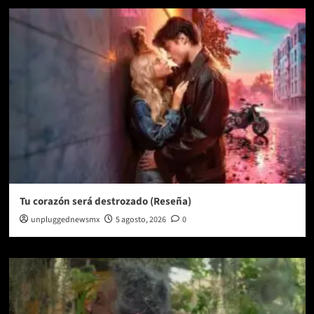
Tu corazón será destrozado (Reseña)
unpluggednewsmx
5 agosto, 2026
0