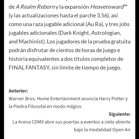
de
A Realm Reborn
y la expansión
Heavensward
™
(y las actualizaciones hasta el parche 3.56), así
como una raza jugable adicional (Au Ra), y tres jobs
jugables adicionales (Dark Knight, Astrologian,
and Machinist). Los jugadores de la prueba gratuita
podrán disfrutar de cientos de horas de juego e
historia equivalentes a dos títulos completos de
FINAL FANTASY, sin límite de tiempo de juego.
Navegación
Anterior:
Warner Bros. Home Entertainment anuncia Harry Potter y
de
la Piedra Filosofal en modo mágico
entradas
Siguiente:
La Arena CDMX abre sus puertas a eventos a cielo abierto
bajo la modalidad Open Air