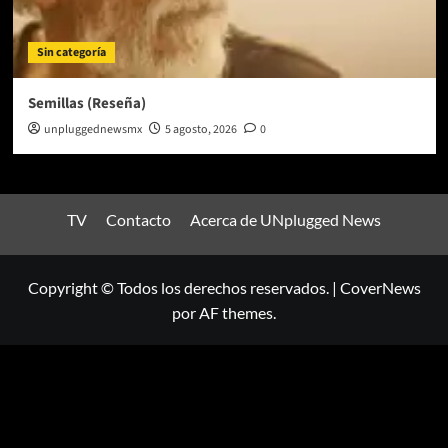
Sin categoría
Semillas (Reseña)
unpluggednewsmx
5 agosto, 2026
0
TV
Contacto
Acerca de UNplugged News
Copyright © Todos los derechos reservados.
|
CoverNews
por AF themes.