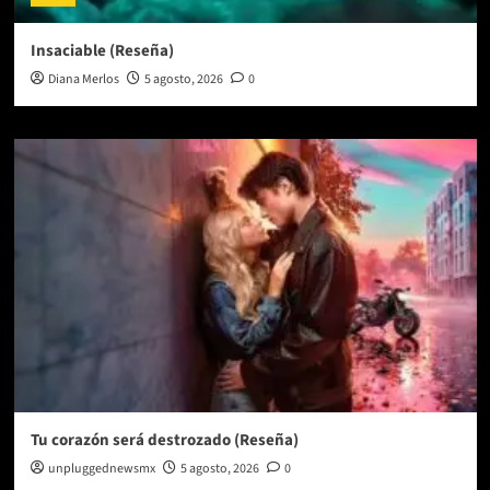
Insaciable (Reseña)
Diana Merlos
5 agosto, 2026
0
Tu corazón será destrozado (Reseña)
unpluggednewsmx
5 agosto, 2026
0