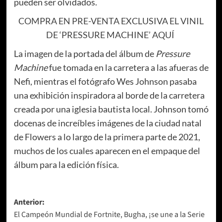
pueden ser olvidados.
COMPRA EN PRE-VENTA EXCLUSIVA EL VINIL
DE ‘PRESSURE MACHINE’ AQUÍ
La imagen de la portada del álbum de
Pressure
Machine
fue tomada en la carretera a las afueras de
Nefi, mientras el fotógrafo Wes Johnson pasaba
una exhibición inspiradora al borde de la carretera
creada por una iglesia bautista local. Johnson tomó
docenas de increíbles imágenes de la ciudad natal
de Flowers a lo largo de la primera parte de 2021,
muchos de los cuales aparecen en el empaque del
álbum para la edición física.
Navegación
Anterior:
El Campeón Mundial de Fortnite, Bugha, ¡se une a la Serie
de