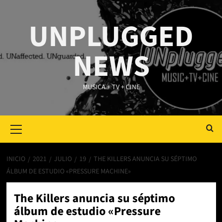
Saltar
al
UNPLUGGED
contenido
NEWS
MUSICA + TV + CINE
Primary
Menu
INICIO
2021
JULIO
19
THE KILLERS ANUNCIA SU SÉPTIMO
ÁLBUM DE ESTUDIO «PRESSURE MACHINE»
The Killers anuncia su séptimo
álbum de estudio «Pressure