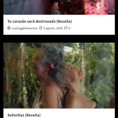
Tu corazón será destrozado (Reseña)
unpluggednewsmx
5 agosto, 2026
0
Señoritas (Reseña)