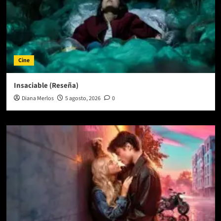
Cine
Insaciable (Reseña)
Diana Merlos
5 agosto, 2026
0