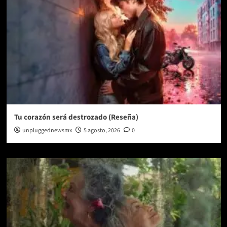
Tu corazón será destrozado (Reseña)
unpluggednewsmx
5 agosto, 2026
0