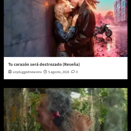
Tu corazón será destrozado (Reseña)
unpluggednewsmx
5 agosto, 2026
0