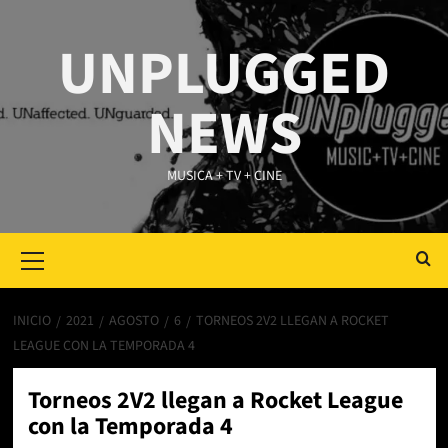
Saltar
al
UNPLUGGED
contenido
NEWS
MUSICA + TV + CINE
Primary
Menu
INICIO
2021
AGOSTO
6
TORNEOS 2V2 LLEGAN A ROCKET
LEAGUE CON LA TEMPORADA 4
Torneos 2V2 llegan a Rocket League
con la Temporada 4