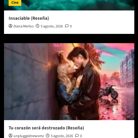
Cine
Insaciable (Reseña)
Diana Merlos
5 agosto, 2026
0
Tu corazón será destrozado (Reseña)
unpluggednewsmx
5 agosto, 2026
0