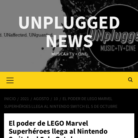
Saltar
al
UNPLUGGED
contenido
NEWS
MUSICA + TV + CINE
Primary
Menu
INICIO
2021
AGOSTO
10
EL PODER DE LEGO MARVEL
SUPERHÉROES LLEGA AL NINTENDO SWITCH EL 5 DE OCTUBRE
El poder de LEGO Marvel
Superhéroes llega al Nintendo