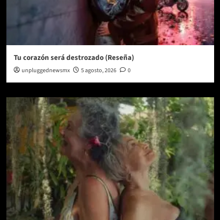
Tu corazón será destrozado (Reseña)
unpluggednewsmx
5 agosto, 2026
0