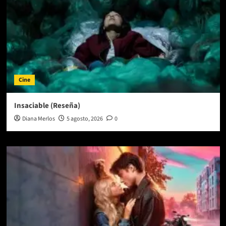
Cine
Insaciable (Reseña)
Diana Merlos
5 agosto, 2026
0