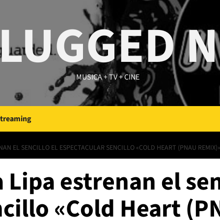
LUGGED 
MUSICA + TV + CINE
Streaming
NAN EL SENCILLO EL ESPECTACULAR SENCILLO «COLD HEART (PNAU REMIX)
 Lipa estrenan el sen
ncillo «Cold Heart (