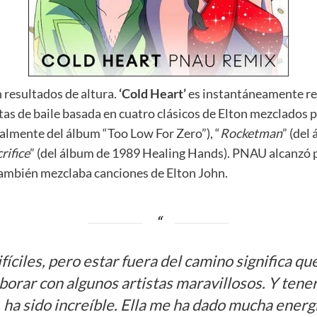
 resultados de altura.
‘Cold Heart’
es instantáneamente re
tas de baile basada en cuatro clásicos de Elton mezclados 
nalmente del álbum “Too Low For Zero”), “
Rocketman
” (del
rifice
” (del álbum de 1989 Healing Hands). PNAU alcanzó 
 también mezclaba canciones de Elton John.
íciles, pero estar fuera del camino significa qu
borar con algunos artistas maravillosos. Y tene
a sido increíble. Ella me ha dado mucha energí