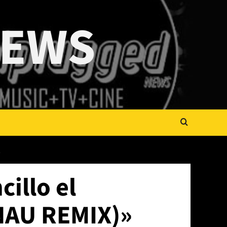
NEWS
»
cillo el
PNAU REMIX)»