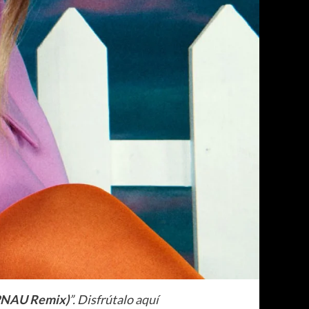
(PNAU Remix)
”. Disfrútalo
aquí