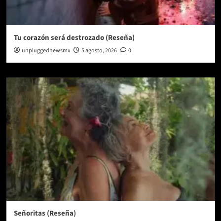
Tu corazón será destrozado (Reseña)
unpluggednewsmx
5 agosto, 2026
0
Señoritas (Reseña)