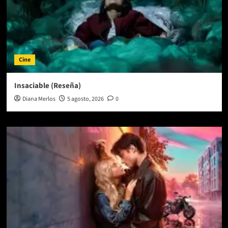
Cine
Insaciable (Reseña)
Diana Merlos
5 agosto, 2026
0