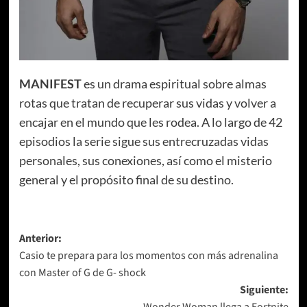
MANIFEST
es un drama espiritual sobre almas
rotas que tratan de recuperar sus vidas y volver a
encajar en el mundo que les rodea. A lo largo de 42
episodios la serie sigue sus entrecruzadas vidas
personales, sus conexiones, así como el misterio
general y el propósito final de su destino.
Navegación
Anterior:
Casio te prepara para los momentos con más adrenalina
de
con Master of G de G- shock
entradas
Siguiente:
Wonder Woman llega a Fortnite