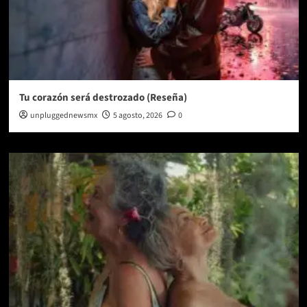
Tu corazón será destrozado (Reseña)
unpluggednewsmx
5 agosto, 2026
0