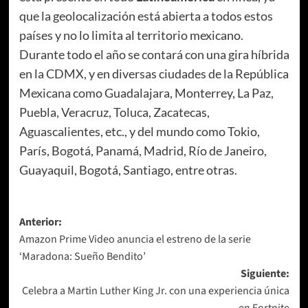
que la geolocalización está abierta a todos estos
países y no lo limita al territorio mexicano.
Durante todo el año se contará con una gira híbrida
en la CDMX, y en diversas ciudades de la República
Mexicana como Guadalajara, Monterrey, La Paz,
Puebla, Veracruz, Toluca, Zacatecas,
Aguascalientes, etc., y del mundo como Tokio,
París, Bogotá, Panamá, Madrid, Río de Janeiro,
Guayaquil, Bogotá, Santiago, entre otras.
Navegación
Anterior:
Amazon Prime Video anuncia el estreno de la serie
de
‘Maradona: Sueño Bendito’
entradas
Siguiente:
Celebra a Martin Luther King Jr. con una experiencia única
en Fortnite