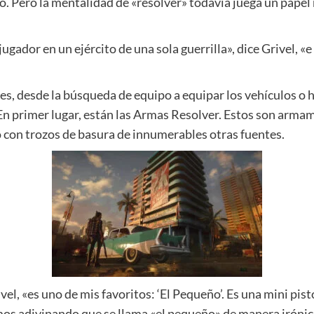
o. Pero la mentalidad de «resolver» todavía juega un papel
 jugador en un ejército de una sola guerrilla», dice Grivel, «
s, desde la búsqueda de equipo a equipar los vehículos o 
 En primer lugar, están las Armas Resolver. Estos son arm
con trozos de basura de innumerables otras fuentes.
el, «es uno de mis favoritos: ‘El Pequeño’. Es una mini pis
os adivinando que se llama «el pequeño» de manera irónica