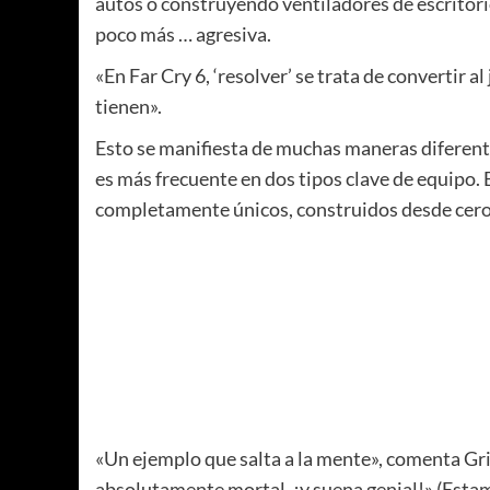
autos o construyendo ventiladores de escritori
poco más … agresiva.
«En Far Cry 6, ‘resolver’ se trata de convertir al
tienen».
Esto se manifiesta de muchas maneras diferente
es más frecuente en dos tipos clave de equipo.
completamente únicos, construidos desde cero 
«Un ejemplo que salta a la mente», comenta Griv
absolutamente mortal, ¡y suena genial!» (Estam