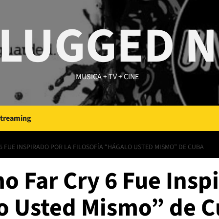
LUGGED 
MUSICA + TV + CINE
Streaming
 6 FUE INSPIRADO POR LA FILOSOFÍA “HÁGALO USTED MISMO” DE CUBA
 Far Cry 6 Fue Inspi
lo Usted Mismo” de 