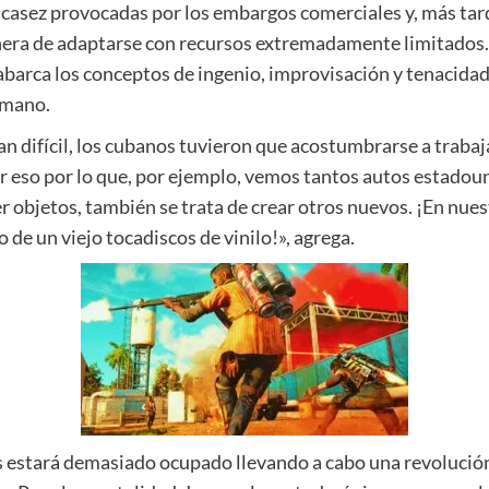
casez provocadas por los embargos comerciales y, más tarde
nera de adaptarse con recursos extremadamente limitados.
e abarca los conceptos de ingenio, improvisación y tenacida
 mano.
n difícil, los cubanos tuvieron que acostumbrarse a trabajar
por eso por lo que, por ejemplo, vemos tantos autos estadou
ner objetos, también se trata de crear otros nuevos. ¡En nue
 de un viejo tocadiscos de vinilo!», agrega.
as estará demasiado ocupado llevando a cabo una revoluc