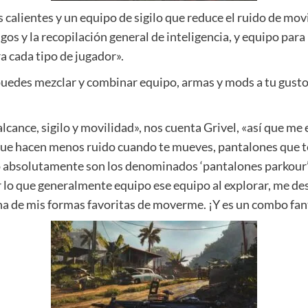
 calientes y un equipo de sigilo que reduce el ruido de mo
gos y la recopilación general de inteligencia, y equipo pa
a cada tipo de jugador».
 puedes mezclar y combinar equipo, armas y mods a tu gust
lcance, sigilo y movilidad», nos cuenta Grivel, «así que m
que hacen menos ruido cuando te mueves, pantalones que t
 absolutamente son los denominados ‘pantalones parkour’,
or lo que generalmente equipo ese equipo al explorar, me de
na de mis formas favoritas de moverme. ¡Y es un combo fan