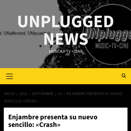
Saltar
al
UNPLUGGED
contenido
NEWS
MUSICA + TV + CINE
Primary
Menu
INICIO
2021
SEPTIEMBRE
10
ENJAMBRE PRESENTA SU NUEVO
SENCILLO: «CRASH»
Enjambre presenta su nuevo
sencillo: «Crash»