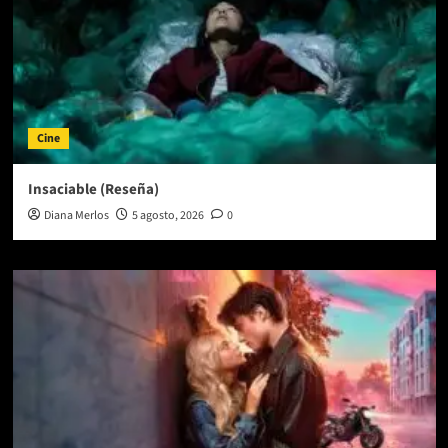
Cine
Insaciable (Reseña)
Diana Merlos
5 agosto, 2026
0