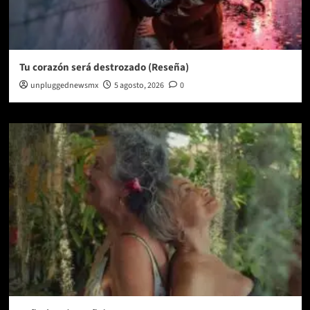
Tu corazón será destrozado (Reseña)
unpluggednewsmx
5 agosto, 2026
0