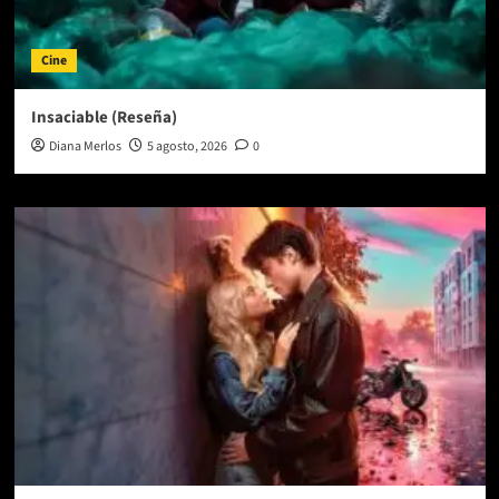
Cine
Insaciable (Reseña)
Diana Merlos
5 agosto, 2026
0