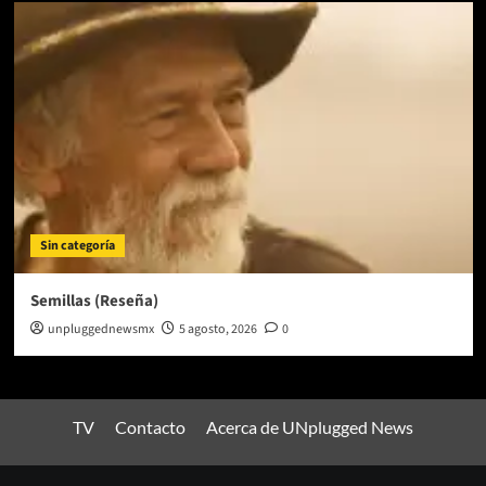
Sin categoría
Semillas (Reseña)
unpluggednewsmx
5 agosto, 2026
0
TV
Contacto
Acerca de UNplugged News