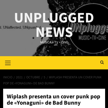
Saltar
al
UNPLUGGED
contenido
NEWS
MUSICA + TV + CINE
Primary
Menu
INICIO
2021
OCTUBRE
5
WIPLASH PRESENTA UN COVER PUNK
POP DE «YONAGUNI» DE BAD BUNNY
Wiplash presenta un cover punk pop
de «Yonaguni» de Bad Bunny