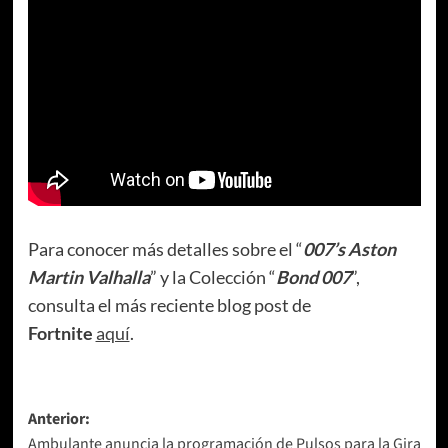
Para conocer más detalles sobre el “
007’s Aston
Martin Valhalla
” y la Colección “
Bond 007
”,
consulta el más reciente blog post de
Fortnite
aquí
.
Navegación
Anterior:
Ambulante anuncia la programación de Pulsos para la Gira