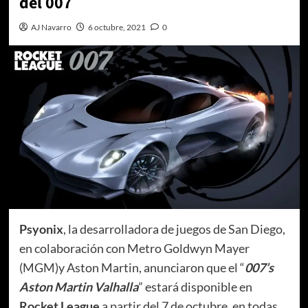
del 007
AJ Navarro
6 octubre, 2021
0
Psyonix
, la desarrolladora de juegos de San Diego,
en colaboración con Metro Goldwyn Mayer
(MGM)y Aston Martin, anunciaron que el “
007’s
Aston Martin Valhalla
” estará disponible en
Rocket League
a partir del 7 de octubre, en todas