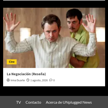
Cine
La Negociación (Reseña)
Irma Duarte
1 agosto, 2026
0
TV
Contacto
Acerca de UNplugged News