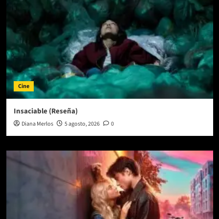
Cine
Insaciable (Reseña)
Diana Merlos
5 agosto, 2026
0