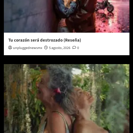
Tu corazón será destrozado (Reseña)
unpluggednewsmx
5 agosto, 2026
0