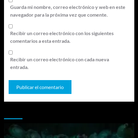
Guarda mi nombre, correo electrónico y web en este
navegador para la próxima vez que comente.
Recibir un correo electrónico con los siguientes
comentarios a esta entrada.
Recibir un correo electrónico con cada nueva
entrada.
Te pueden interesar