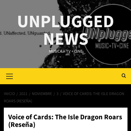
Saltar
al
UNPLUGGED
contenido
NEWS
MUSICA + TV + CINE
Primary
Menu
INICIO
2021
NOVIEMBRE
3
VOICE OF CARDS: THE ISLE DRAGON
ROARS (RESEÑA)
Voice of Cards: The Isle Dragon Roars
(Reseña)