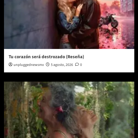
Tu corazón será destrozado (Reseña)
unpluggednewsmx
5 agosto, 2026
0