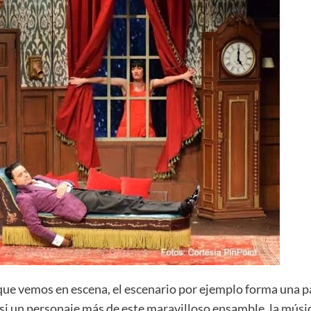
que vemos en escena, el escenario por ejemplo forma una part
asi un personaje más de este maravilloso ensamble, la mús