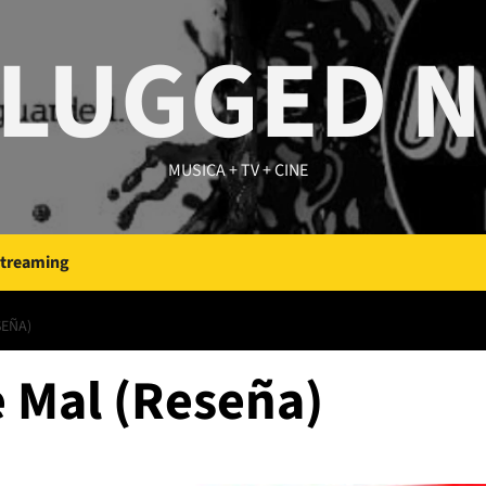
LUGGED 
MUSICA + TV + CINE
Streaming
SEÑA)
e Mal (Reseña)