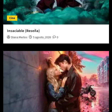
Cine
Insaciable (Reseña)
Diana Merlos
5 agosto, 2026
0