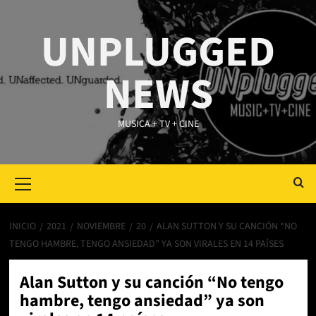
Saltar
al
UNPLUGGED
contenido
NEWS
MUSICA + TV + CINE
Primary
Menu
INICIO
2021
NOVIEMBRE
20
ALAN SUTTON Y SU CANCIÓN “NO
TENGO HAMBRE, TENGO ANSIEDAD” YA SON VIRALES EN 14 PAÍSES
Alan Sutton y su canción “No tengo
hambre, tengo ansiedad” ya son