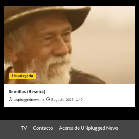
Sin categoría
Semillas (Reseña)
unpluggednewsmx
5 agosto, 2026
0
TV
Contacto
Acerca de UNplugged News