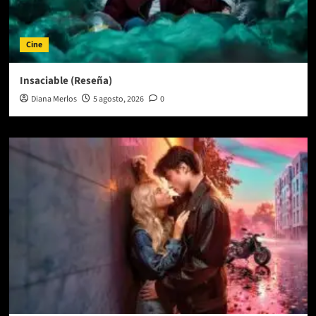
Cine
Insaciable (Reseña)
Diana Merlos
5 agosto, 2026
0