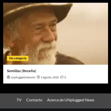
Sin categoría
Semillas (Reseña)
unpluggednewsmx
5 agosto, 2026
0
TV
Contacto
Acerca de UNplugged News