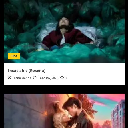
Cine
Insaciable (Reseña)
Diana Merlos
5 agosto, 2026
0