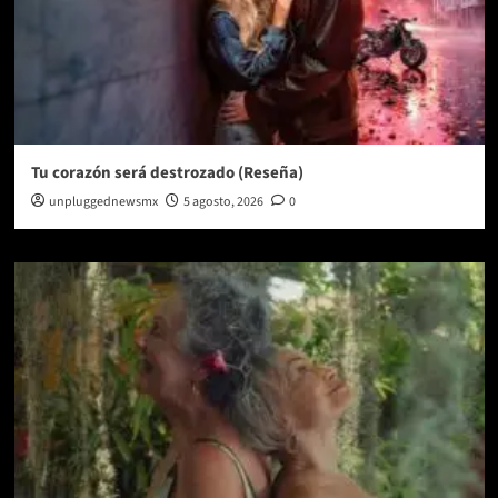
Tu corazón será destrozado (Reseña)
unpluggednewsmx
5 agosto, 2026
0