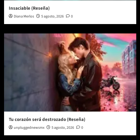
Insaciable (Reseña)
Diana Merlos
5 agosto, 2026
0
Tu corazón será destrozado (Reseña)
unpluggednewsmx
5 agosto, 2026
0