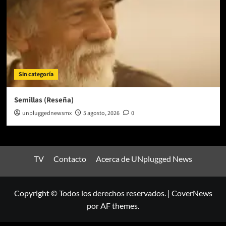
Sin categoría
Semillas (Reseña)
unpluggednewsmx
5 agosto, 2026
0
TV
Contacto
Acerca de UNplugged News
Copyright © Todos los derechos reservados.
|
CoverNews
por AF themes.