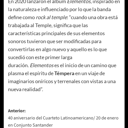
En 2020 lanzaron el álbum
Elementos
, inspirado en
la naturaleza e influenciado por lo que la banda
define como
rock al temple
: “cuando una obra está
trabajada al Temple, significa que las
características principales de sus elementos
sonoros tuvieron que ser modificadas para
convertirlas en algo nuevo y aquello es lo que
sucedió con este primer larga
duración.
Elementos
es el inicio de un camino que
plasma el espíritu de
Témpera
en un viaje de
imaginarios oníricos y terrenales con vistas a una
nueva realidad”.
Navegación
Anterior:
40 aniversario del Cuarteto Latinoamericano/ 20 de enero
de
en Conjunto Santander