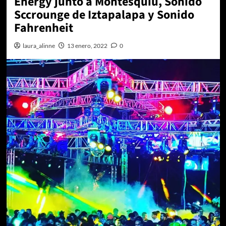
Energy junto a Montesquiu, Sonido
Sccrounge de Iztapalapa y Sonido
Fahrenheit
laura_alinne
13 enero, 2022
0