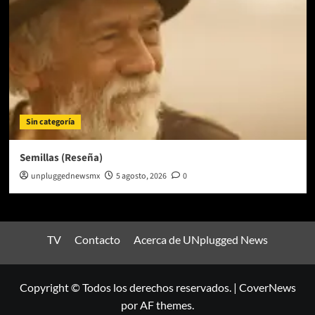
Sin categoría
Semillas (Reseña)
unpluggednewsmx
5 agosto, 2026
0
TV
Contacto
Acerca de UNplugged News
Copyright © Todos los derechos reservados.
|
CoverNews
por AF themes.