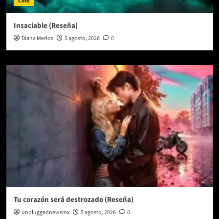
Cine
Insaciable (Reseña)
Diana Merlos
5 agosto, 2026
0
Tu corazón será destrozado (Reseña)
unpluggednewsmx
5 agosto, 2026
0