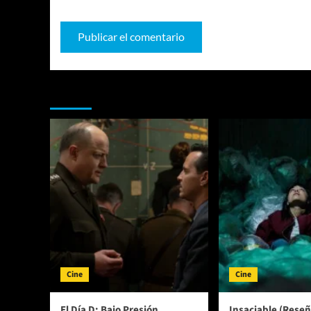
Te pueden interesar
Cine
Cine
El Día D: Bajo Presión
Insaciable (Reseñ