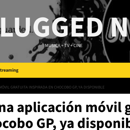
LUGGED 
MUSICA + TV + CINE
Streaming
MÓVIL GRATUITA INSPIRADA EN CHOCOBO GP, YA DISPONIBLE
a aplicación móvil g
ocobo GP, ya disponi