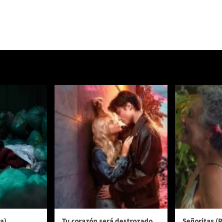
a)
Tu corazón será destrozado
Señoritas (