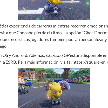
enética experiencia de carreras mientras recorren emociona
 evita que Chocobo pierda el ritmo. La opción “Ghost” perm
ropio récord. Los jugadores también podrán personalizar y
uego.
os iOS y Android. Además,
Chocobo GP
estará disponible en
or la ESRB. Para más información, visita:
https://square-en