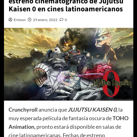
estreno cinematográfico de Jujutsu
Kaisen 0 en cines latinoamericanos
Erimon
25 enero, 2022
0
Crunchyroll
anuncia que
JUJUTSU KAISEN 0,
la
muy esperada película de fantasía oscura de
TOHO
Animation,
pronto
estará disponible en salas de
cine latinoamericanas. Fechas de estreno