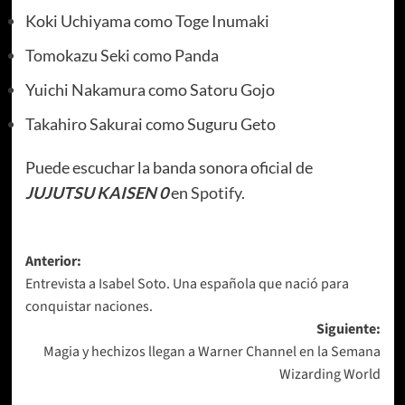
Koki Uchiyama como Toge Inumaki
Tomokazu Seki como Panda
Yuichi Nakamura como Satoru Gojo
Takahiro Sakurai como Suguru Geto
Puede escuchar la banda sonora oficial de
JUJUTSU KAISEN 0
en
Spotify
.
Navegación
Anterior:
Entrevista a Isabel Soto. Una española que nació para
de
conquistar naciones.
entradas
Siguiente:
Magia y hechizos llegan a Warner Channel en la Semana
Wizarding World