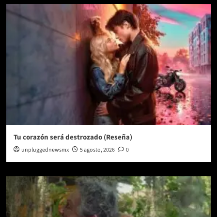
Tu corazón será destrozado (Reseña)
unpluggednewsmx
5 agosto, 2026
0