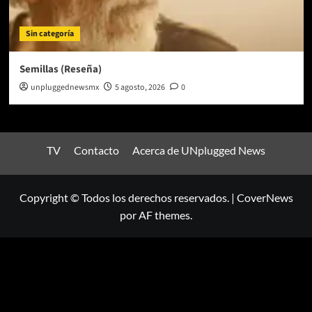
Sin categoría
Semillas (Reseña)
unpluggednewsmx
5 agosto, 2026
0
TV
Contacto
Acerca de UNplugged News
Copyright © Todos los derechos reservados.
|
CoverNews
por AF themes.