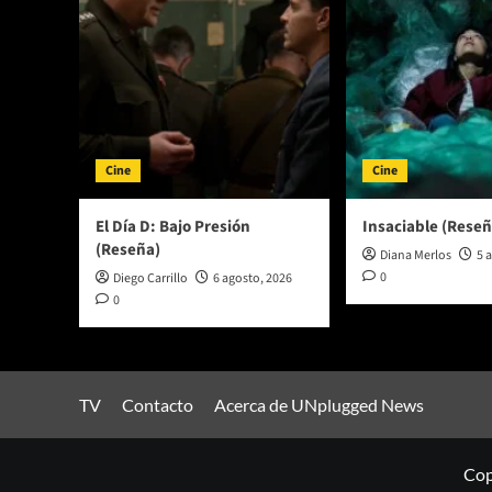
Cine
Cine
El Día D: Bajo Presión
Insaciable (Reseñ
(Reseña)
Diana Merlos
5 
0
Diego Carrillo
6 agosto, 2026
0
TV
Contacto
Acerca de UNplugged News
Cop