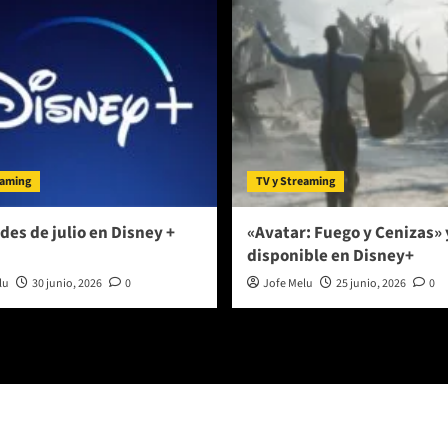
eaming
TV y Streaming
es de julio en Disney +
«Avatar: Fuego y Cenizas» 
disponible en Disney+
lu
30 junio, 2026
0
Jofe Melu
25 junio, 2026
0