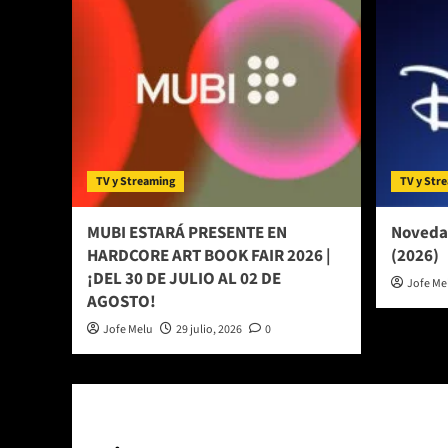
TV y Streaming
TV y Str
MUBI ESTARÁ PRESENTE EN
Novedad
HARDCORE ART BOOK FAIR 2026 |
(2026)
¡DEL 30 DE JULIO AL 02 DE
Jofe Me
AGOSTO!
Jofe Melu
29 julio, 2026
0