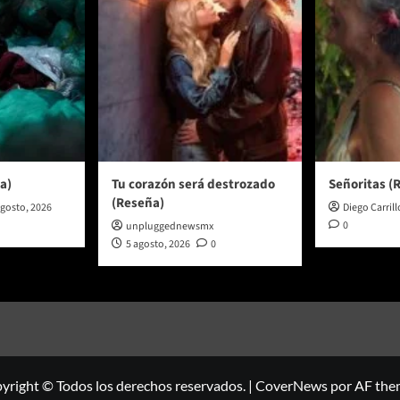
a)
Tu corazón será destrozado
Señoritas (
(Reseña)
agosto, 2026
Diego Carrill
0
unpluggednewsmx
5 agosto, 2026
0
yright © Todos los derechos reservados.
|
CoverNews
por AF the