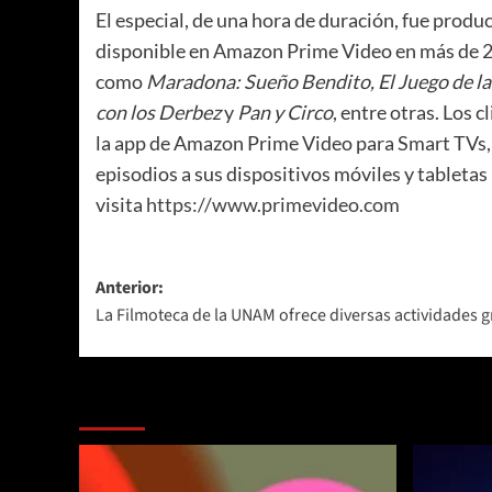
El especial, de una hora de duración, fue produ
disponible en Amazon Prime Video en más de 240 p
como
Maradona: Sueño Bendito, El Juego de las
con los Derbez
y
Pan y Circo
, entre otras. Los
la app de Amazon Prime Video para Smart TVs, 
episodios a sus dispositivos móviles y tabletas
visita
https://www.primevideo.com
Navegación
Anterior:
La Filmoteca de la UNAM ofrece diversas actividades gr
de
entradas
Más historias