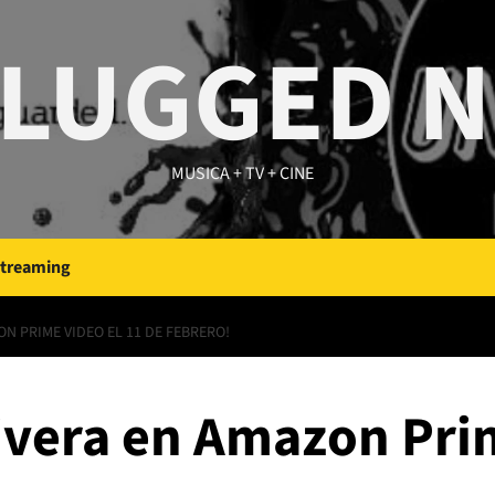
LUGGED 
MUSICA + TV + CINE
Streaming
ON PRIME VIDEO EL 11 DE FEBRERO!
ivera en Amazon Pri