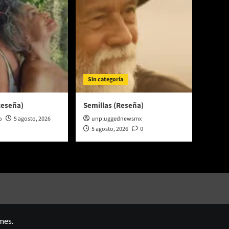
Sin categoría
Reseña)
Semillas (Reseña)
o
5 agosto, 2026
unpluggednewsmx
5 agosto, 2026
0
mes.