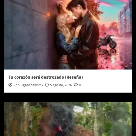
Tu corazón será destrozado (Reseña)
unpluggednewsmx
5 agosto, 2026
0