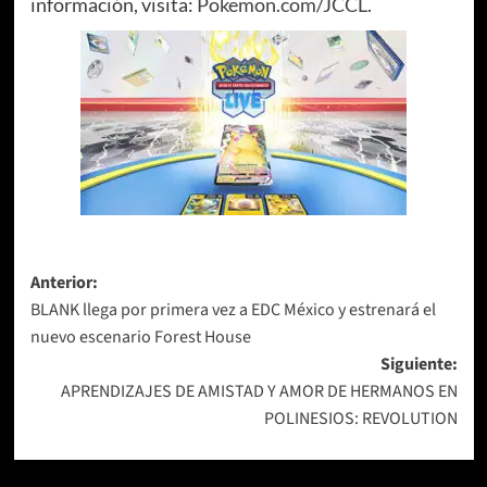
información, visita:
Pokemon.com/JCCL
.
Navegación
Anterior:
BLANK llega por primera vez a EDC México y estrenará el
de
nuevo escenario Forest House
entradas
Siguiente:
APRENDIZAJES DE AMISTAD Y AMOR DE HERMANOS EN
POLINESIOS: REVOLUTION