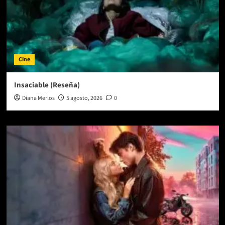
Cine
Insaciable (Reseña)
Diana Merlos
5 agosto, 2026
0