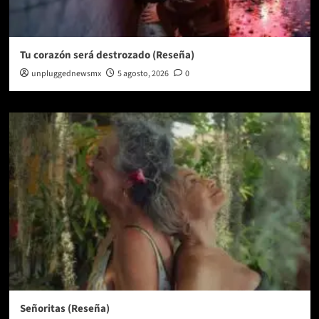
Tu corazón será destrozado (Reseña)
unpluggednewsmx
5 agosto, 2026
0
Señoritas (Reseña)