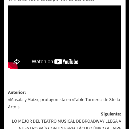
Navegación
Anterior:
«Masala y Maíz», protagonista en «Table Turners» de Stella
de
Artois
entradas
Siguiente:
LO MEJOR DEL TEATRO MUSICAL DE BROADWAY LLEGA A
NUESTRO PAÍS CON UN ESPECTÁCULO ÚNICO AL AIRE