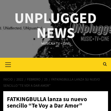
Saltar
al
UNPLUGGED
contenido
NEWS
MUSICA + TV + CINE
Primary
Menu
INICIO
2022
FEBRERO
25
FATKINGBULLA LANZA SU NUEVO
SENCILLO “TE VOY A DAR AMOR”
FATKINGBULLA lanza su nuevo
sencillo “Te Voy a Dar Amor”