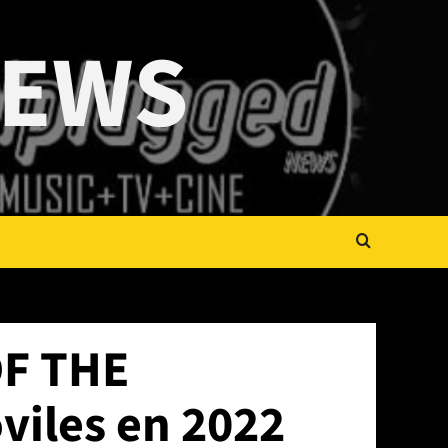
NEWS
F THE
viles en 2022