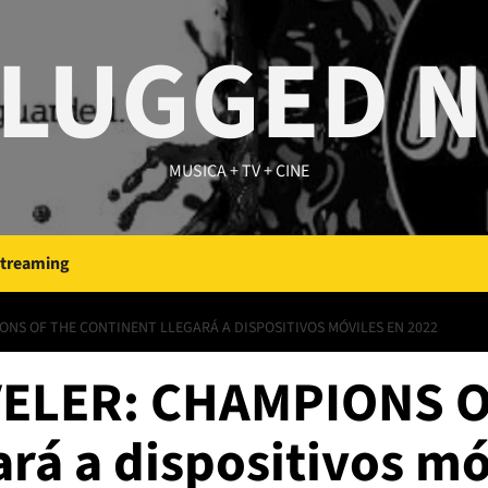
LUGGED 
MUSICA + TV + CINE
Streaming
NS OF THE CONTINENT LLEGARÁ A DISPOSITIVOS MÓVILES EN 2022
ELER: CHAMPIONS O
rá a dispositivos mó