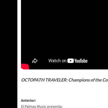
OCTOPATH TRAVELER: Champions of the Co
Navegación
Anterior:
El Palmas Music presenta: