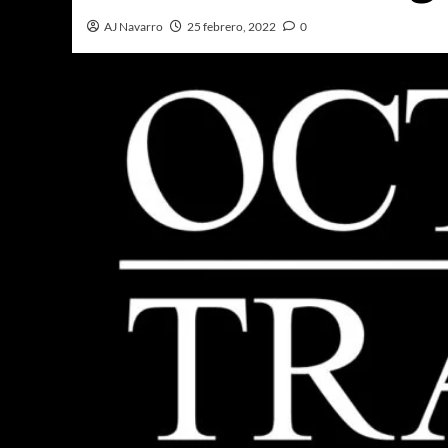
AJ Navarro
25 febrero, 2022
0