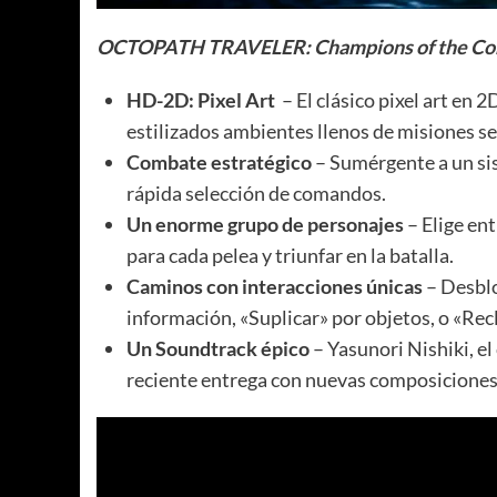
OCTOPATH TRAVELER: Champions of the Co
HD-2D: Pixel Art
– El clásico pixel art en
estilizados ambientes llenos de misiones s
Combate estratégico
– Sumérgente a un sis
rápida selección de comandos.
Un enorme grupo de personajes
– Elige en
para cada pelea y triunfar en la batalla.
Caminos con interacciones únicas
– Desblo
información, «Suplicar» por objetos, o «Rec
Un Soundtrack épico
– Yasunori Nishiki, e
reciente entrega con nuevas composicione