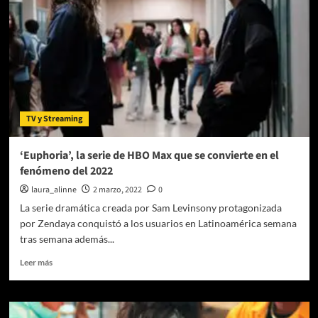
invitan
a
vivir
la
experiencia
presencial
de
Creed
TV y Streaming
of
Fire
‘Euphoria’, la serie de HBO Max que se convierte en el
fenómeno del 2022
laura_alinne
2 marzo, 2022
0
La serie dramática creada por Sam Levinsony protagonizada
por Zendaya conquistó a los usuarios en Latinoamérica semana
tras semana además...
Leer
Leer más
más
sobre
‘Euphoria’,
la