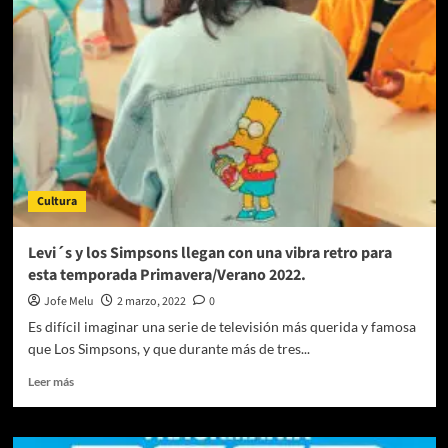
serie
de
HBO
Max
que
se
convierte
en
el
fenómeno
Cultura
del
2022
Levi´s y los Simpsons llegan con una vibra retro para
esta temporada Primavera/Verano 2022.
Jofe Melu
2 marzo, 2022
0
Es difícil imaginar una serie de televisión más querida y famosa
que Los Simpsons, y que durante más de tres...
Leer
Leer más
más
sobre
Levi