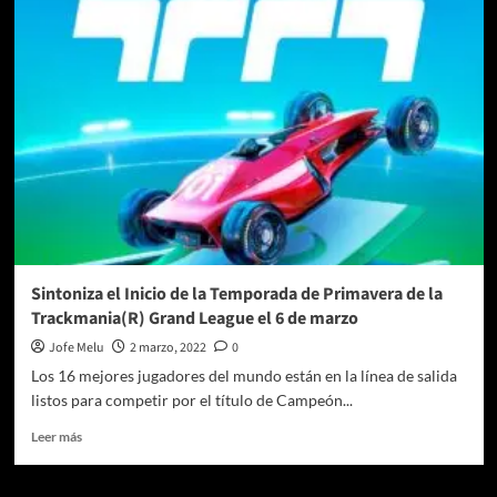
´s
y
los
Simpsons
llegan
con
una
vibra
retro
para
esta
temporada
Primavera/Verano
2022.
Sintoniza el Inicio de la Temporada de Primavera de la
Trackmania(R) Grand League el 6 de marzo
Jofe Melu
2 marzo, 2022
0
Los 16 mejores jugadores del mundo están en la línea de salida
listos para competir por el título de Campeón...
Leer
Leer más
más
sobre
Sintoniza