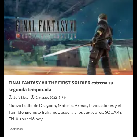
los
estrenos
de
marzo
a
Amazon
Prime
Video!
FINAL FANTASY VII THE FIRST SOLDIER estrena su
segunda temporada
Jofe Melu
2 marzo, 2022
0
Nuevo Estilo de Dragoon, Materia, Armas, Invocaciones y el
Temible Enemigo Bahamut, espera a los Jugadores. SQUARE
ENIX anunció hoy...
Leer
Leer más
más