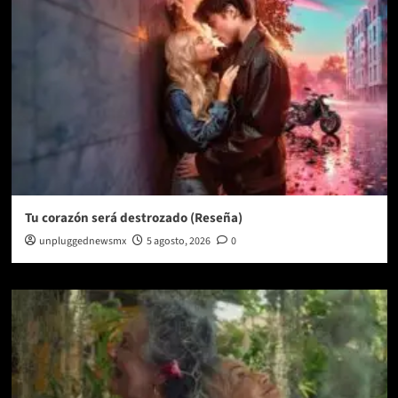
Tu corazón será destrozado (Reseña)
unpluggednewsmx
5 agosto, 2026
0