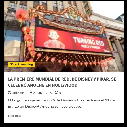
Una
acción
dice
más
que
mil
palabras
con
Pioneer
TV y Streaming
LA PREMIERE MUNDIAL DE RED, DE DISNEY Y PIXAR, SE
CELEBRÓ ANOCHE EN HOLLYWOOD
Jofe Melu
2 marzo, 2022
0
El largometraje número 25 de Disney y Pixar estrena el 11 de
marzo en Disney+ Anoche se llevó a cabo...
Leer
Leer más
más
sobre