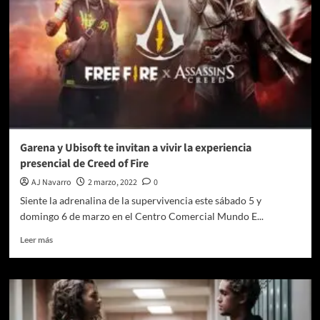
Garena y Ubisoft te invitan a vivir la experiencia
presencial de Creed of Fire
AJ Navarro
2 marzo, 2022
0
Siente la adrenalina de la supervivencia este sábado 5 y
domingo 6 de marzo en el Centro Comercial Mundo E...
Leer
Leer más
más
sobre
Garena
y
Ubisoft
te