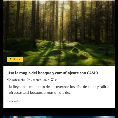
el
Inicio
de
la
Temporada
de
Primavera
de
la
Trackmania(R)
Grand
Cultura
League
el
6
Usa la magia del bosque y camuflajeate con CASIO
de
Jofe Melu
2 marzo, 2022
0
marzo
Ha llegado el momento de aprovechar los días de calor y salir a
refrescarte al bosque, armar un día de...
Leer
Leer más
más
sobre
Usa