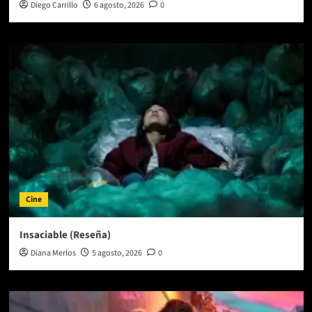
Diego Carrillo
6 agosto, 2026
0
Cine
Insaciable (Reseña)
Diana Merlos
5 agosto, 2026
0