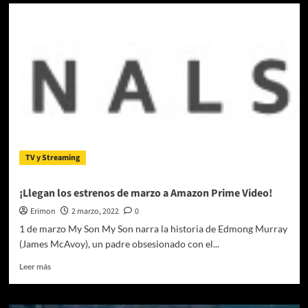
Lost
Ark
Anuncia
su
Actualización
de
Marzo
TV y Streaming
¡Llegan los estrenos de marzo a Amazon Prime Video!
Erimon
2 marzo, 2022
0
1 de marzo My Son My Son narra la historia de Edmong Murray
(James McAvoy), un padre obsesionado con el...
Leer
Leer más
más
sobre
¡Llegan