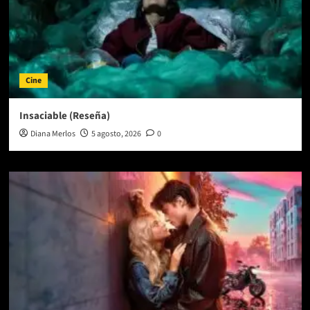
Cine
Insaciable (Reseña)
Diana Merlos
5 agosto, 2026
0