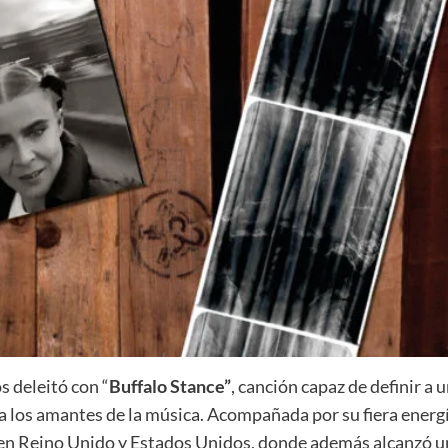
s deleitó con “
Buffalo Stance”
, canción capaz de definir a 
s a los amantes de la música. Acompañada por su fiera energí
 en Reino Unido y Estados Unidos, donde además alcanzó u