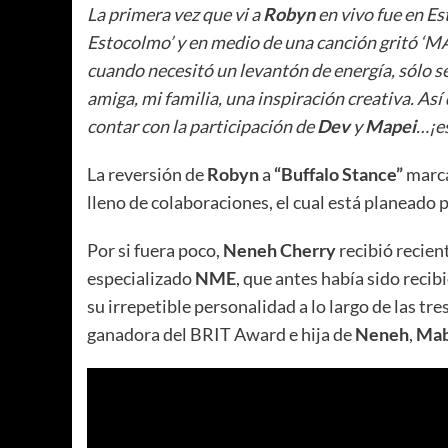
La primera vez que vi a
Robyn
en vivo fue en Es
Estocolmo’ y en medio de una canción gritó ‘MAB
cuando necesitó un levantón de energía, sólo 
amiga, mi familia, una inspiración creativa. Así
contar con la participación de
Dev
y
Mapei
…¡es
La reversión de
Robyn
a
“Buffalo Stance”
marca
lleno de colaboraciones, el cual está planeado p
Por si fuera poco,
Neneh Cherry
recibió recie
especializado
NME
, que antes había sido recib
su irrepetible personalidad a lo largo de las tr
ganadora del BRIT Award e hija de
Neneh
,
Mab