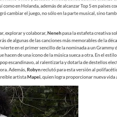
así como en Holanda, además de alcanzar Top 5 en países co
gró cambiar el juego, no sólo en la parte musical, sino tam
r, explorar y colaborar,
Neneh
pasa la estafeta creativa s
trás de algunas de las canciones más memorables de la déc
convierte en el primer sencillo de la nominada a un Gramm
e hacen de una ícono de la música sueca a otra. En el estil
 pop escandinavo, al ralentizarla y dotarla de destellos el
dora. Además,
Robyn
reclutó para esta versión al polifacét
creíble artista
Mapei
, quien logra proporcionar nueva vida a