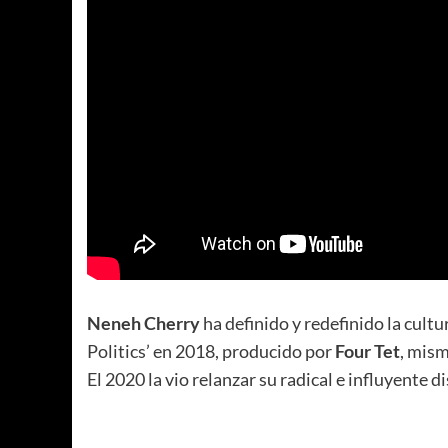
Neneh Cherry
ha definido y redefinido la cult
Politics’ en 2018, producido por
Four Tet
, mism
El 2020 la vio relanzar su radical e influyente d