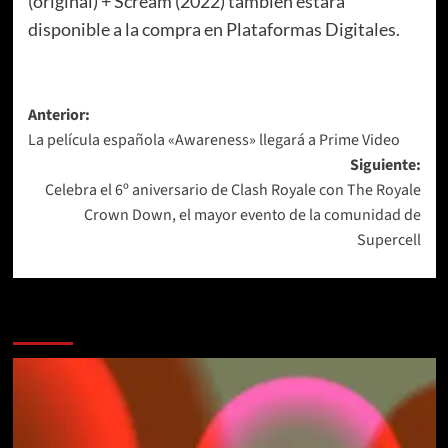
(original) + Scream (2022) también estará
disponible a la compra en Plataformas Digitales.
Navegación
Anterior:
La película española «Awareness» llegará a Prime Video
de
Siguiente:
entradas
Celebra el 6º aniversario de Clash Royale con The Royale
Crown Down, el mayor evento de la comunidad de
Supercell
Más historias