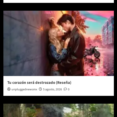
Tu corazón será destrozado (Reseña)
unpluggednewsmx
5 agosto, 2026
0