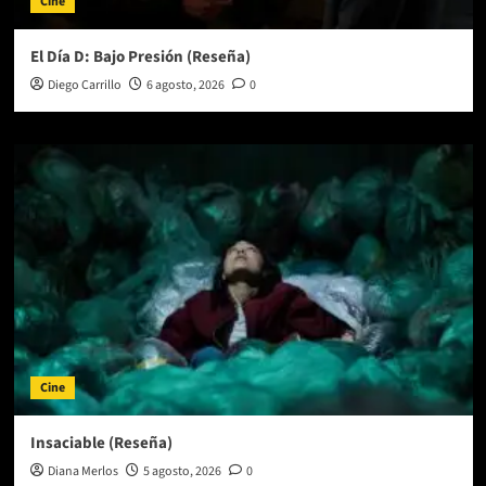
Cine
El Día D: Bajo Presión (Reseña)
Diego Carrillo
6 agosto, 2026
0
Cine
Insaciable (Reseña)
Diana Merlos
5 agosto, 2026
0